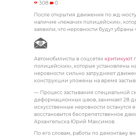
308
0
После открытия движения по жд-мосту 
наличие «лежачих полицейских», кото
заявили, что неровности будут убраны 
Автомобилисты в соцсетях
критикуют
п
полицейских», которые установлены на
неровности сильно затрудняют движен
конструкции уложены на время застыв
— Процесс застывания специальной см
деформационных швов, занимает 28 дн
искусственные неровности останутся е
восстановится беспрепятственное дви
Архангельска Юрий Максимов.
По его словам, работы по демонтажу в