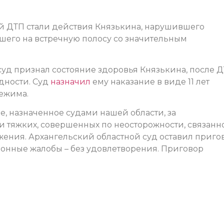
й ДТП стали действия Князькина, нарушившего
его на встречную полосу со значительным
суд признал состояние здоровья Князькина, после 
дности. Суд
назначил
ему наказание в виде 11 лет
ежима.
е, назначенное судами нашей области, за
и тяжких, совершенных по неосторожности, связанн
ения. Архангельский областной суд оставил приго
ионные жалобы – без удовлетворения. Приговор