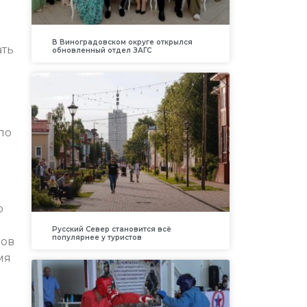
В Виноградовском округе открылся
ать
обновленный отдел ЗАГС
ло
о
Русский Север становится всё
популярнее у туристов
ров
мя