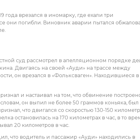
 года врезался в иномарку, где ехали три
се они погибли. Виновник аварии пытался обжалов
ле.
астной суд рассмотрел в апелляционном порядке де
ина. Двигаясь на своей «Ауди» на трассе между
сти, он врезался в «Фольксваген». Находившиеся в
ризнал и настаивал на том, что обвинение построен
словам, он выпил не более 50 граммов коньяка, был
ризнал, что двигался со скоростью 130-150 километ
елка остановилась на 170 километрах в час, в то вре
ывал 20 километров в час.
ил, что водитель и пассажир «Ауди» находились в