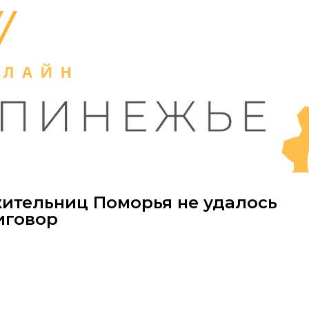
жительниц Поморья не удалось
иговор