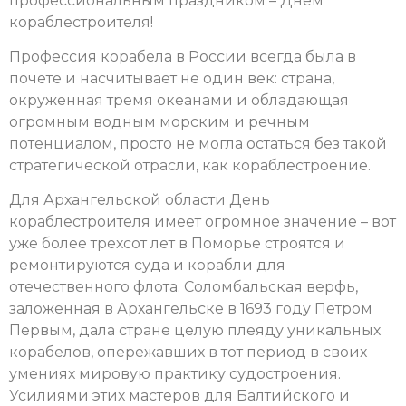
профессиональным праздником – Днем
кораблестроителя!
Профессия корабела в России всегда была в
почете и насчитывает не один век: страна,
окруженная тремя океанами и обладающая
огромным водным морским и речным
потенциалом, просто не могла остаться без такой
стратегической отрасли, как кораблестроение.
Для Архангельской области День
кораблестроителя имеет огромное значение – вот
уже более трехсот лет в Поморье строятся и
ремонтируются суда и корабли для
отечественного флота. Соломбальская верфь,
заложенная в Архангельске в 1693 году Петром
Первым, дала стране целую плеяду уникальных
корабелов, опережавших в тот период в своих
умениях мировую практику судостроения.
Усилиями этих мастеров для Балтийского и