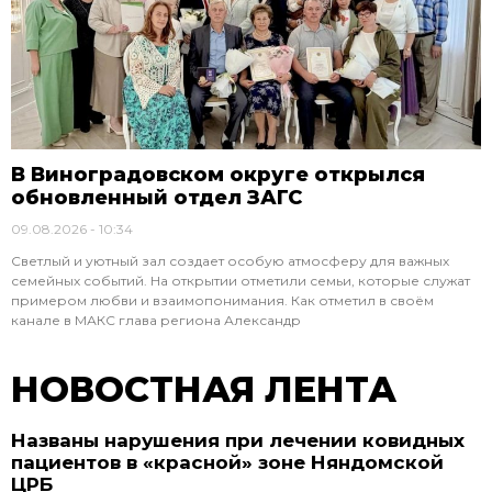
В Виноградовском округе открылся
обновленный отдел ЗАГС
09.08.2026
10:34
Светлый и уютный зал создает особую атмосферу для важных
семейных событий. На открытии отметили семьи, которые служат
примером любви и взаимопонимания. Как отметил в своём
канале в МАКС глава региона Александр
НОВОСТНАЯ ЛЕНТА
Названы нарушения при лечении ковидных
пациентов в «красной» зоне Няндомской
ЦРБ