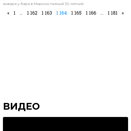
января у бара в Мирном пьяный 32-летний
«
1
…
1 162
1 163
1 164
1 165
1 166
…
1 181
»
ВИДЕО