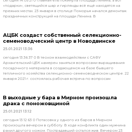
сегодня 14:05 21 0 Главная ель покинула площадь Ленина, а вот
«подарки», светящийся шар и гирлянды всё ещё находятся на
прежних местах. 23 января в столице Поморья начался демонтаж
праздничных конструкций на площади Ленина. В
АЦБК создаст собственный селекционно-
семеноводческий центр в Новодвинске
25.01.2021
13:36
сегодня 13:36 37 0 В тесном взаимодействии с САФУ
Архангельский ЦБК намерен заняться вопросами выращивания
посадочного материала в создающемся на базе бывшего
тепличного хозяйства селекционно-семеноводческом центре. 22
января 2021 г. состоялась рабочая встреча по вопросам
В выходные у бара в Мирном произошла
драка с поножовщиной
25.01.2021
13:12
сегодня 13:12 63 0 Потасовка у одного из баров в Мирном
произошла вечером в субботу. В ходе конфликта один мужчина
ранил другого ножом. Пострадавший остался жив. Вечером 23