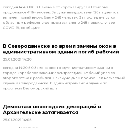
сегодня 14:40 190 0 Лечение от коронавируса в Поморье
продолжают 4116 человек. За сутки выздоровели 126 пациентов,
выявлен новый вирус был у 248 человек. За последние сутки
областным референс-центром выявлено 248 новых случаев
COVID-19, сообщили
В Северодвинске во время замены окон в
административном здании погиб рабочий
25.01.2021
14:20
сегодня 14:20 5 0 Замена окон в административном здании в
городе корабелов закончилось трагедией. Рабочий упал со
второго этажа и разбился. Накануне днем произошел несчастный
случай в Северодвинске. В административном здании по
проспекту Беломорский шла
Демонтаж новогодних декораций в
Архангельске затягивается
25.01.2021
14:05