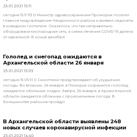
25.01.2021
15:11
сегодня 15:11 113 0 Министр здравоохранения Проморья посетил
главное медучреждение Няндомского района и выявил недочеты
в ковидном госпитале. Оказалось, что там неправильно
оборудована кислородная сеть, а схема лечения COVID-19 далека
от идеальной. В конце декабря
Гололед и снегопад ожидаются в
Архангельской области 26 января
25.01.2021
15:05
сегодня 15:05 91 0 Синоптики предупреждают об ухудшении
погоды. Во вторник, 26 января, в Поморье сохранится гололед,
ожидаются обильные осадки. Завтра, 26 января, в Архангельской
области ожидается облачная с прояснениями погода. В
большинстве районов пройдут
В Архангельской области выявлены 248
новых случаев коронавирусной инфекции
25.01.2021
14:40