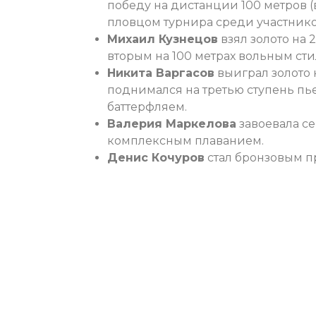
победу на дистанции 100 метров (
пловцом турнира среди участнико
Михаил Кузнецов
взял золото на
вторым на 100 метрах вольным сти
Никита Варгасов
выиграл золото 
поднимался на третью ступень пье
баттерфляем.
Валерия Маркелова
завоевала с
комплексным плаванием.
Денис Кочуров
стал бронзовым п