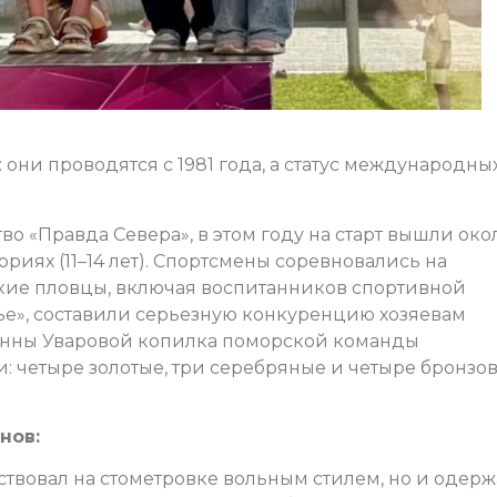
они проводятся с 1981 года, а статус международны
о «Правда Севера», в этом году на старт вышли око
ориях (11–14 лет). Спортсмены соревновались на
ские пловцы, включая воспитанников спортивной
е», составили серьезную конкуренцию хозяевам
 Анны Уваровой копилка поморской команды
 четыре золотые, три серебряные и четыре бронзо
нов:
ствовал на стометровке вольным стилем, но и одерж