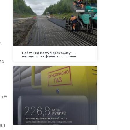
х
Работы на мосту через Солзу
находятся на финишной прямой
ло
вые
ал