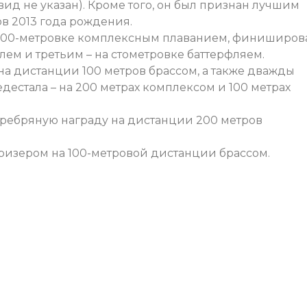
вид не указан). Кроме того, он был признан лучшим
в 2013 года рождения.
 200-метровке комплексным плаванием, финиширов
лем и третьим – на стометровке баттерфляем.
на дистанции 100 метров брассом, а также дважды
дестала – на 200 метрах комплексом и 100 метрах
еребряную награду на дистанции 200 метров
ризером на 100-метровой дистанции брассом.