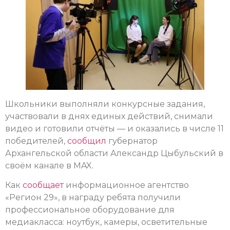
Школьники выполняли конкурсные задания,
участвовали в днях единых действий, снимали
видео и готовили отчёты — и оказались в числе 11
победителей,
сообщил
губернатор
Архангельской области Александр Цыбульский в
своём канале в MAX.
Как
сообщает
информационное агентство
«Регион 29», в награду ребята получили
профессиональное оборудование для
медиакласса: ноутбук, камеры, осветительные