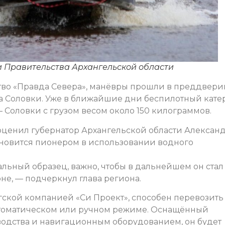
и Правительства Архангельской области
во «Правда Севера», манёвры прошли в преддвери
а Соловки. Уже в ближайшие дни беспилотный кате
 Соловки с грузом весом около 150 килограммов.
оценил губернатор Архангельской области Алексан
тановится пионером в использовании водного
льный образец, важно, чтобы в дальнейшем он стал
не, — подчеркнул глава региона.
гской компанией «Си Проект», способен перевозить
автоматическом или ручном режиме. Оснащённый
водства и навигационным оборудованием, он будет