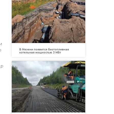
и
р
В Мезени появится биотопливная
котельная мощностью 3 МВт
др