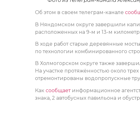
Фото из телеграм-канала Алекса
Об этом в своем телеграм-канале
сооб
В Няндомском округе завершили капит
расположенных на 9-м и 13-м километр
В ходе работ старые деревянные мост
по технологии комбинированного стро
В Холмогорском округе также заверши
На участке протяжённостью около тре
отремонтированы водопропускные труб
Как
сообщает
информационное агентств
знака, 2 автобусных павильона и обус