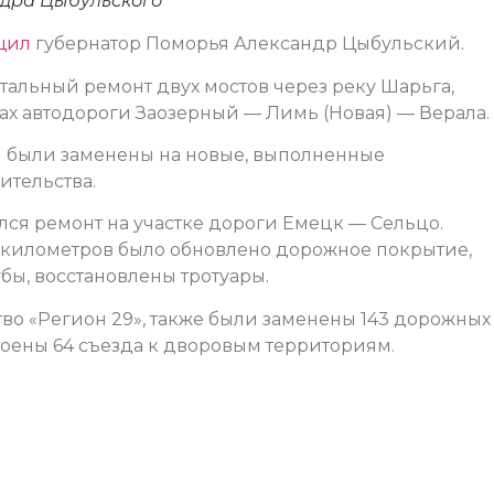
ндра Цыбульского
щил
губернатор Поморья Александр Цыбульский.
альный ремонт двух мостов через реку Шарьга,
ах автодороги Заозерный — Лимь (Новая) — Верала.
ы были заменены на новые, выполненные
ительства.
лся ремонт на участке дороги Емецк — Сельцо.
х километров было обновлено дорожное покрытие,
ы, восстановлены тротуары.
о «Регион 29», также были заменены 143 дорожных
троены 64 съезда к дворовым территориям.