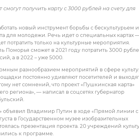
т смогут получить карту с 3000 рублей на счету для
 работать новый инструмент борьбы с бескультурьем и
а для молодежи. Речь идет о специальных картах 
т потратить только на культурные мероприятия.
ь Поморья сможет в 2021 году потратить 3000 рубл
ий, а в 2022 – уже 5000.
громным разнообразием мероприятий в сфере культ
лощадки постоянно удивляют посетителей и выходят
ому нет сомнений, что проект «Пушкинская карта»
о региона», — написал в соцсетях губернатор
бульский.
» объявил Владимир Путин в ходе «Прямой линии с
вгуста в Государственном музее изобразительных
тоялась презентация проекта. 20 учреждений культ
нились к программе.