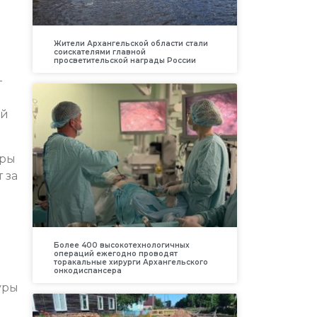
Жители Архангельской области стали
соискателями главной
просветительской награды России
—
ей
уры
 за
Более 400 высокотехнологичных
операций ежегодно проводят
торакальные хирурги Архангельского
онкодиспансера
уры