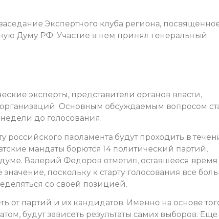
 заседание Экспертного клуба региона, посвященно
ную Думу РФ. Участие в нем принял генеральный
еские эксперты, представители органов власти,
 организаций. Основным обсуждаемым вопросом ст
 недели до голосования.
у российского парламента будут проходить в течен
путатские мандаты борются 14 политический партий,
осдуме. Валерий Федоров отметил, оставшееся время
значение, поскольку к старту голосования все бол
еделяться со своей позицией.
ть от партий и их кандидатов. Именно на основе тог
ратом, будут зависеть результаты самих выборов. Еще