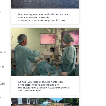
е
Жители Архангельской области стали
соискателями главной
просветительской награды России
ала
ие
Более 400 высокотехнологичных
ьше
операций ежегодно проводят
торакальные хирурги Архангельского
онкодиспансера
о,