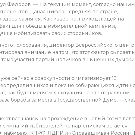
нул Федоров. — На текущий момент, согласно нашим
 процентов. Даная цифра – средняя по стране,
 здесь разнятся. Как известно, приход людей на
факт для победы в избирательной кампании,
 лучше мобилизовать своих сторонников.
вного голосования, директор Всероссийского центр
ировал внимание на том, что этот фактор сыграет н
а тема участия партий-новичков в нынешних думски
 уже сейчас в совокупности симпатизирует 13
неопределившихся и пока не собирающихся идти н
т, как будет меняться ситуация на электоральном
фаза борьбы за места в Государственной Думе, — ска
меют все шансы на прохождение в новый созыв пала
 симпатий избирателей по партспискам остается
лл набирают КПРФ, ЛДПР и «Справедливая Россия». 