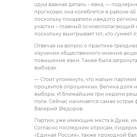
одна важная деталь – явка, — подчерк
прогнозам, она колеблется в районе 45
поскольку показатели каждого региона
участки – главный основополагающий 
поскольку выигрывает тот, кто сумеет
Отвечая на вопрос о практике трехдне
изучения общественного мнения акцент
повышение явки. Также была затронут
выборах.
— Стоит упомянуть, что малым партиям
процентов опрошенных. Велика доля 
выборы. И ближайшие три недели реша
поле. Сейчас начинается самая острая 
Валерий Федоров.
Партии, уже имеющие места в Думе, и
Согласно последним опросам, лидером
«Единая Россия», также проходной ба