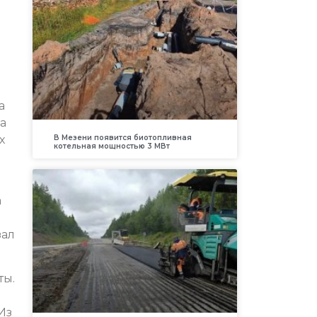
а
а
х
В Мезени появится биотопливная
котельная мощностью 3 МВт
а
зал
ты.
Из