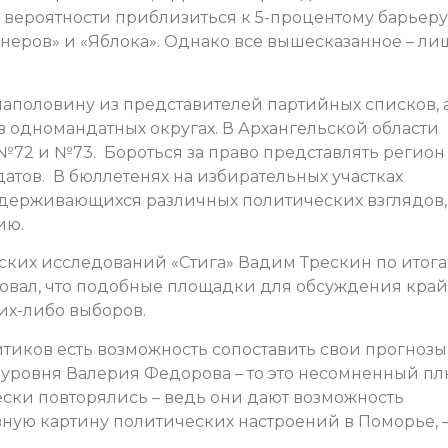
 вероятности приблизиться к 5-процентому барьеру
неров» и «Яблока». Однако все вышесказанное – ли
наполовину из представителей партийных списков, 
 в одномандатных округах. В Архангельской области
№72 и №73. Бороться за право представлять регион
атов. В бюллетенях на избирательных участках
держивающихся различных политических взглядов,
ию.
ких исследований «Стига» Вадим Трескин по итог
овал, что подобные площадки для обсуждения кра
их-либо выборов.
итиков есть возможность сопоставить свои прогнозы
ровня Валерия Федорова – то это несомненный пл
ески повторялись – ведь они дают возможность
вную картину политических настроений в Поморье,