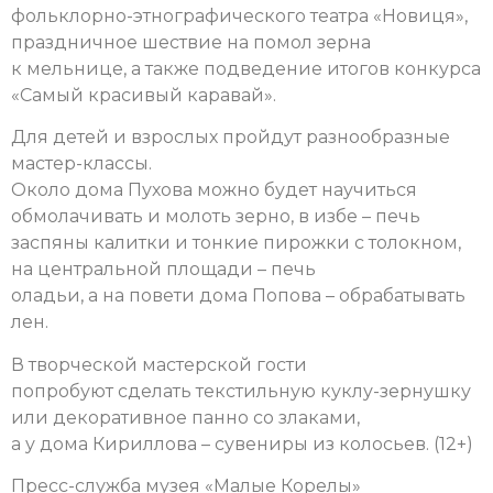
фольклорно-этнографического театра «Новиця»,
праздничное шествие на помол зерна
к мельнице, а также подведение итогов конкурса
«Самый красивый каравай».
Для детей и взрослых пройдут разнообразные
мастер-классы.
Около дома Пухова можно будет научиться
обмолачивать и молоть зерно, в избе – печь
заспяны калитки и тонкие пирожки с толокном,
на центральной площади – печь
оладьи, а на повети дома Попова – обрабатывать
лен.
В творческой мастерской гости
попробуют сделать текстильную куклу-зернушку
или декоративное панно со злаками,
а у дома Кириллова – сувениры из колосьев. (12+)
Пресс-служба музея «Малые Корелы»