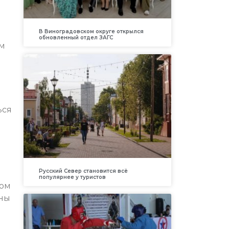
В Виноградовском округе открылся
обновленный отдел ЗАГС
ым
ься
Русский Север становится всё
популярнее у туристов
бом
аны