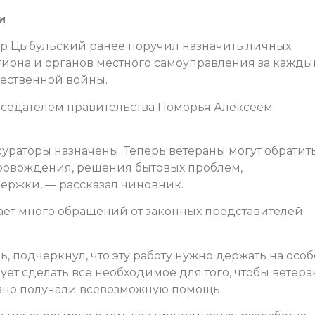
и
др Цыбульский ранее поручил назначить личных
егиона и органов местного самоуправления за кажд
чественной войны.
едседателем правительства Поморья Алексеем
кураторы назначены. Теперь ветераны могут обратит
ровождения, решения бытовых проблем,
ержки, — рассказал чиновник.
пает много обращений от законных представителей
, подчеркнул, что эту работу нужно держать на осо
дует сделать все необходимое для того, чтобы ветер
вно получали всевозможную помощь.