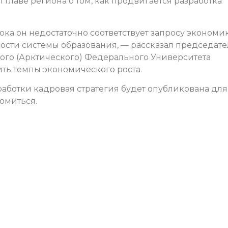
 главе региона о том, как продвигается разработка
пока он недостаточно соответствует запросу экономи
ости системы образования, — рассказал председате
ного (Арктического) Федерального Университета
ть темпы экономического роста.
работки кадровая стратегия будет опубликована для
комиться.