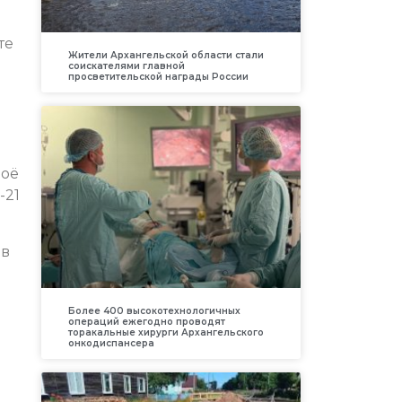
те
Жители Архангельской области стали
соискателями главной
просветительской награды России
воё
-21
ов
Более 400 высокотехнологичных
операций ежегодно проводят
торакальные хирурги Архангельского
онкодиспансера