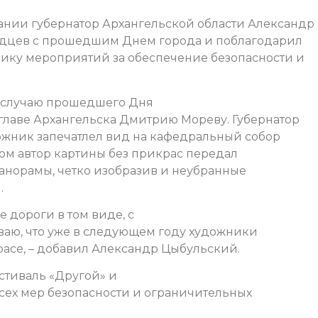
нии губернатор Архангельской области Александр
одцев с прошедшим Днем города и поблагодарил
ику мероприятий за обеспечение безопасности и
о случаю прошедшего Дня
лаве Архангельска Дмитрию Мореву. Губернатор
дожник запечатлел вид на кафедральный собор
ом автор картины без прикрас передал
анорамы, четко изобразив и неубранные
.
 дороги в том виде, с
ваю, что уже в следующем году художники
красе, – добавил Александр Цыбульский.
естиваль «Другой» и
ех мер безопасности и ограничительных