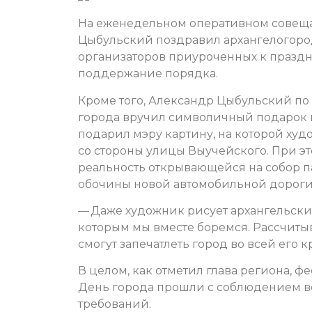
На еженедельном оперативном совеща
Цыбульский поздравил архангелогор
организаторов приуроченных к праздн
поддержание порядка.
Кроме того, Александр Цыбульский п
города вручил символичный подарок г
подарил мэру картину, на которой ху
со стороны улицы Выучейского. При эт
реальность открывающейся на собор п
обочины новой автомобильной дороги
— Даже художник рисует архангельские
которым мы вместе боремся. Рассчиты
смогут запечатлеть город во всей его 
В целом, как отметил глава региона, ф
День города прошли с соблюдением вс
требований.