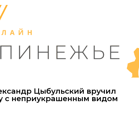
ександр Цыбульский вручил
у с неприукрашенным видом