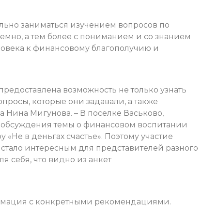
ельно заниматься изучением вопросов по
мно, а тем более с пониманием и со знанием
еловека к финансовому благополучию и
редоставлена возможность не только узнать
вопросы, которые они задавали, а также
 Нина Мигунова. – В поселке Васьково,
о обсуждения темы о финансовом воспитании
у «Не в деньгах счастье». Поэтому участие
 стало интересным для представителей разного
ля себя, что видно из анкет
мация с конкретными рекомендациями.