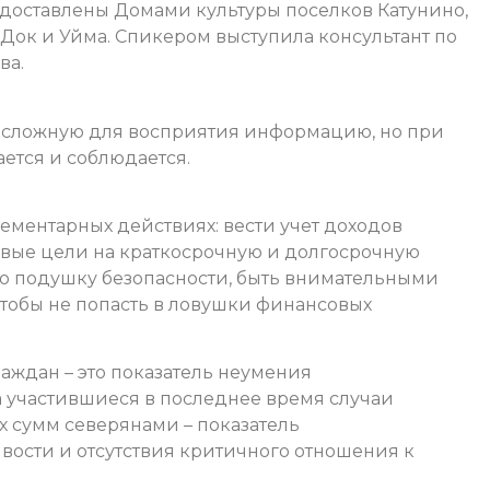
оставлены Домами культуры поселков Катунино,
 Док и Уйма. Спикером выступила консультант по
ва.
несложную для восприятия информацию, но при
ается и соблюдается.
лементарных действиях: вести учет доходов
овые цели на краткосрочную и долгосрочную
ю подушку безопасности, быть внимательными
тобы не попасть в ловушки финансовых
аждан – это показатель неумения
а участившиеся в последнее время случаи
 сумм северянами – показатель
ости и отсутствия критичного отношения к