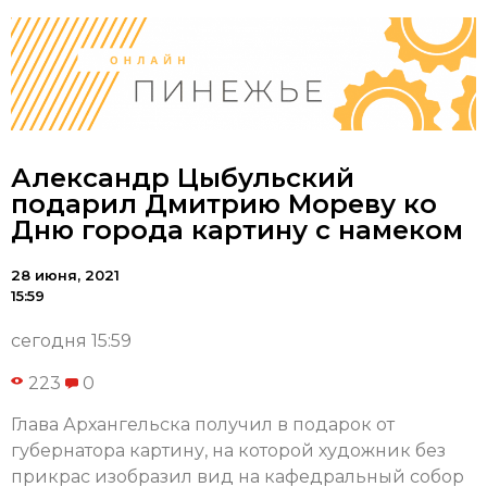
Александр Цыбульский
подарил Дмитрию Мореву ко
Дню города картину с намеком
28 июня, 2021
15:59
сегодня 15:59
223
0
Глава Архангельска получил в подарок от
губернатора картину, на которой художник без
прикрас изобразил вид на кафедральный собор