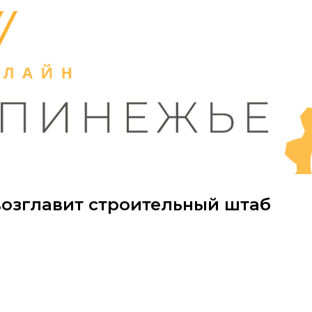
озглавит строительный штаб