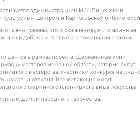
реализуется администрацией МО «Пинежский
 культурным центром и Карпогорской библиотекой
этот день показал, что, к сожалению, эти старинные
нам лишь добрые и тёплые воспоминания о таком
го центра в рамках проекта «Деревянные кони
рмарку мастеров из нашей области, которые будут
отницкого мастерства. Участники конкурса наглядн
ать красавца-охлупня. Все желающие могут
опыт этого старинного плотницкого вида искусства.
йонным Домом народного творчества.