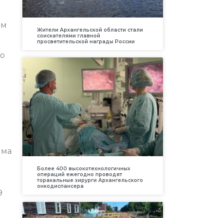
ам
Жители Архангельской области стали
соискателями главной
просветительской награды России
ло
мма
Более 400 высокотехнологичных
операций ежегодно проводят
торакальные хирурги Архангельского
онкодиспансера
9