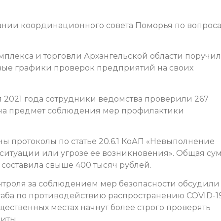
дании координационного совета Поморья по вопрос
плекса и торговли Архангельской области поручи
вые графики проверок предприятий на своих
ня 2021 года сотрудники ведомства проверили 267
 на предмет соблюдения мер профилактики
ы протоколы по статье 20.6.1 КоАП «Невыполнение
ситуации или угрозе ее возникновения». Общая су
составила свыше 400 тысяч рублей.
нтроля за соблюдением мер безопасности обсудили
таба по противодействию распространению COVID-1
бщественных местах начнут более строго проверять
иты.