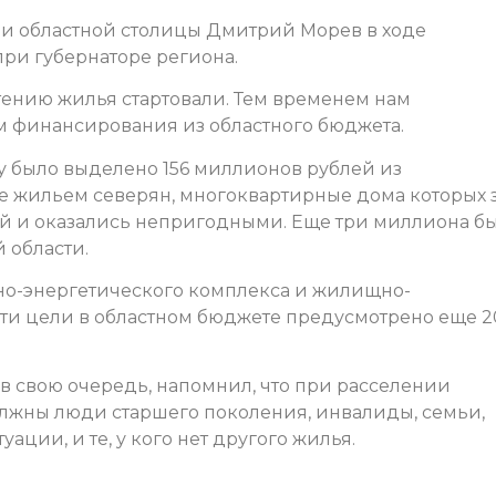
ии областной столицы Дмитрий Морев в ходе
ри губернаторе региона.
ению жилья стартовали. Тем временем нам
м финансирования из областного бюджета.
 было выделено 156 миллионов рублей из
 жильем северян, многоквартирные дома которых 
ай и оказались непригодными. Еще три миллиона б
 области.
о-энергетического комплекса и жилищно-
эти цели в областном бюджете предусмотрено еще 2
в свою очередь, напомнил, что при расселении
лжны люди старшего поколения, инвалиды, семьи,
ции, и те, у кого нет другого жилья.