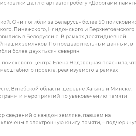
оисковики дали старт автопробегу «Дорогами памят
кой. Они погибли за Беларусь» более 50 поисковик
кого, Пинежского, Няндомского и Верхнетоемского
равились в Белоруссию. В рамках десятидневной
ий наших земляков. По предварительным данным, в
бли более двух тысяч северян.
 поискового центра Елена Недзвецкая пояснила, чт
в масштабного проекта, реализуемого в рамках
сте, Витебской области, деревне Хатынь и Минске.
рограмм и мероприятий по увековечению памяти
бор сведений о каждом земляке, павшем на
включены в электронную книгу памяти, – подчеркну