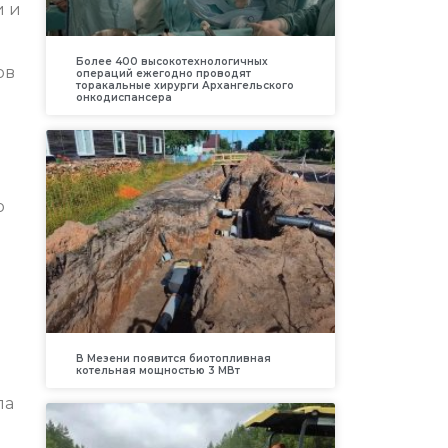
и и
Более 400 высокотехнологичных
ов
операций ежегодно проводят
торакальные хирурги Архангельского
онкодиспансера
о
В Мезени появится биотопливная
котельная мощностью 3 МВт
ла