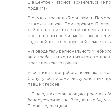
В в центре «Патриот» архангельские п
подвига».
В рамках проекта «Герои земли Поморс
из Архангельска,
Приморского, Плесец
районов, в том числе и молодежь, отп
поездки они посетят места захоронен
годы войны на белорусской земле поги
Руководитель регионального учебного
автопробег – это один из итогов этапо
президентского гранта.
Участники автопробега побывают в Бре
Станут участниками экскурсионных п
павших героев.
– Еще одна составляющая проекта – с
белорусской земле. Все данные будут 
Елена Недзвецкая.