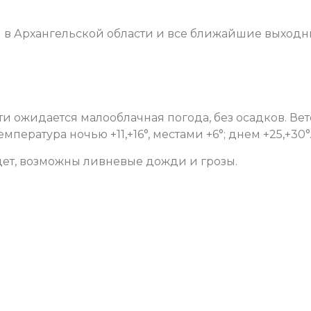
 в Архангельской области и все ближайшие выходн
сти ожидается малооблачная погода, без осадков. Ве
емпература ночью +11,+16°, местами +6°; днем +25,+30°
ет, возможны ливневые дожди и грозы.