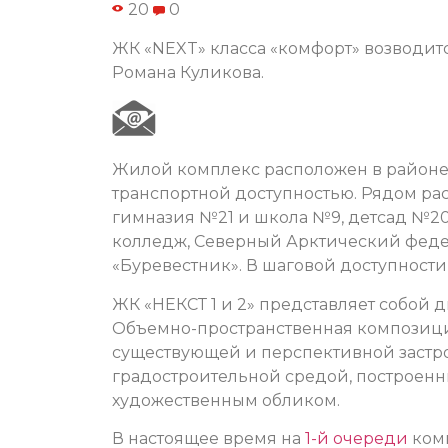
20
0
ЖК «NEXT» класса «комфорт» возводитс
Романа Куликова.
Жилой комплекс расположен в районе
транспортной доступностью. Рядом ра
гимназия №21 и школа №9, детсад №2
колледж, Северный Арктический феде
«Буревестник». В шаговой доступност
ЖК «НЕКСТ 1 и 2» представляет собой дв
Объемно-пространственная композици
существующей и перспективной застр
градостроительной средой, построенн
художественным обликом.
В настоящее время на
1-й очереди
комп