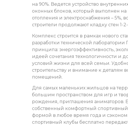
на 90%. Ведется устройство внутренни
оконных блоков, который выполнен на 
отопления и электроснабжения – 5%, в
строители продолжают кладку стен 1-2-
Комплекс строится в рамках нового ст
разработки технической лаборатории 
принципа: энергоэффективность, экол
идеей сочетания технологичности и д
условий жизни для всей семьи. Удоб
строительству и внимание к деталям в
помещений.
Для самых маленьких жильцов на терр
большим пространством для игр и тво
рождения, приглашения аниматоров. 
собственный комфортный спортивный з
формой в любое время года и сэконом
спортивный клубы бесплатно передают