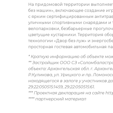
На придомовой территории выполняет
без машин», включающее создание иг
с ярким сертифицированным антитра
уличными спортивными снарядами и тр
велопарковки, безбарьерные прогулоч
цветущие кустарники. Территория об
технологии «Двор без луж» и энерго
просторная гостевая автомобильная па
* Краткую информацию об объекте можн
** Застройщик ООО СЗ «Соломбаластро
объекта: Архангельская обл. г. Арханг
Р.Куликова, ул. Урицкого и пр. Ломоно
находящегося в залоге у участников дол
29:22:050515:1459, 29:22:050515:61.
*** Проектная декларация на сайте htt
**** партнерский материал