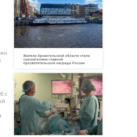
лен
Жители Архангельской области стали
х
соискателями главной
просветительской награды России
б с
ей
й