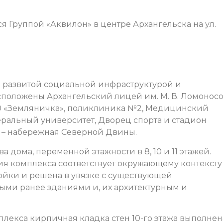
я Группой «Аквилон» в центре Архангельска на ул.
 развитой социальной инфраструктурой и
сположены Архангельский лицей им. М. В. Ломоносо
0 «Земляничка», поликлиника №2, Медицинский
ральный университет, Дворец спорта и стадион
и – набережная Северной Двины.
а дома, переменной этажности в 8, 10 и 11 этажей.
я комплекса соответствует окружающему контексту
ойки и решена в увязке с существующей
ыми ранее зданиями и, их архитектурным и
лекса кирпичная кладка стен 10-го этажа выполнен