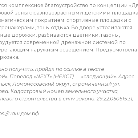
ся комплексное благоустройство по концепции «Д
ровой зоны с разновозрастными детскими площадк
вматическим покрытием, спортивные площадки с
енажерами, зоны отдыха. Во дворе устраиваются
ные дорожки, разбиваются цветники, газоны,
орудуется современной дренажной системой по
сберегающим наружным освещением. Предусмотрена
рковка.
о получить, пройдя по ссылке в тексте
й». Перевод «NEXT» (НЕКСТ) — «следующий». Адрес
ельск, Ломоносовский округ, ограниченный ул.
сова. Кадастровый номер земельного участка,
евого строительства в силу закона: 29:22:050515:31,
ps://наш.дом.рф