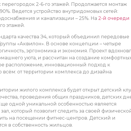
х перегородок 2-6-го этажей. Продолжается монтаж
90%. Ведется устройство внутридомовых сетей:
одоснабжения и канализации – 25%. На
2-й очереди
го этажей.
андарта качества Э4, который объединил передовые
Группы «Аквилон». В основе концепции – четыре
огичность, эргономика и экономия. Проект вдохнов
омашнего уюта, и рассчитан на создание комфортны
ное расположение, инновационный подход к
о всём: от территории комплекса до дизайна
итории жилого комплекса будет открыт детский клу
рчества, проведения общих праздников, детских дн
Еще одной уникальной особенностью является
ал, который позволит следить за своей физическо
ить на посещении фитнес-центров. Детский и
ся в собственность жильцов.