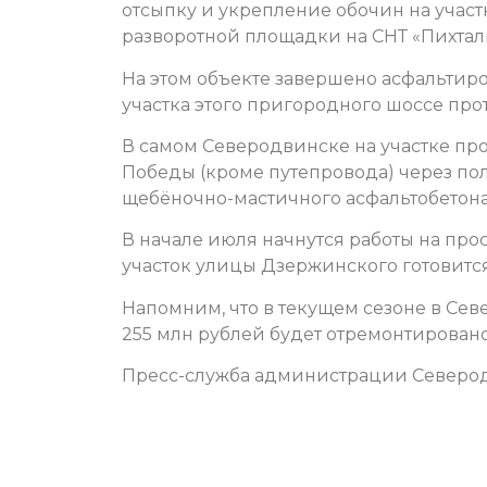
отсыпку и укрепление обочин на участ
разворотной площадки на СНТ «Пихтал
На этом объекте завершено асфальтиро
участка этого пригородного шоссе про
В самом Северодвинске на участке про
Победы (кроме путепровода) через по
щебёночно-мастичного асфальтобетона
В начале июля начнутся работы на про
участок улицы Дзержинского готовится
Напомним, что в текущем сезоне в Сев
255 млн рублей будет отремонтировано
Пресс-служба администрации Северо