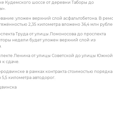
ке Кудемского шоссе от деревни Таборы до
ы».
вание: уложен верхний слой асфальтобетона.
В рем
тяжённостью 2,35 километра вложено 36,4 млн рубле
спекта Труда от улицы Ломоносова до проспекта
лторы недели будет уложен верхний слой из
.
спекте Ленина от улицы Советской до улицы Южной,
 к сдаче.
еродвинске в рамках контракта стоимостью порядка
 5,5 километра автодорог.
двинска