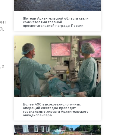
Жители Архангельской области стали
онт
соискателями главной
просветительской награды России
й.
 а
Более 400 высокотехнологичных
операций ежегодно проводят
торакальные хирурги Архангельского
онкодиспансера