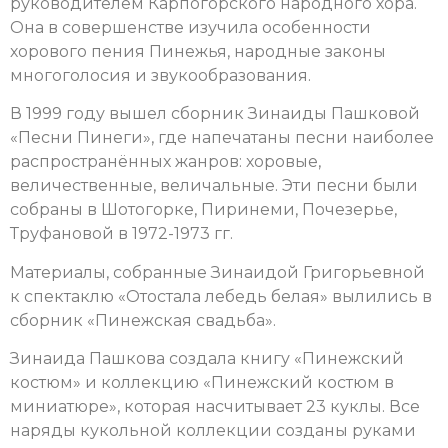
руководителем Карпогорского народного хора.
Она в совершенстве изучила особенности
хорового пения Пинежья, народные законы
многоголосия и звукообразования.
В 1999 году вышел сборник Зинаиды Пашковой
«Песни Пинеги», где напечатаны песни наиболее
распространённых жанров: хоровые,
величественные, величальные. Эти песни были
собраны в Шотогорке, Пиринеми, Почезерье,
Труфановой в 1972-1973 гг.
Материалы, собранные Зинаидой Григорьевной
к спектаклю «Отостала лебедь белая» вылились в
сборник «Пинежская свадьба».
Зинаида Пашкова создала книгу «Пинежский
костюм» и коллекцию «Пинежский костюм в
миниатюре», которая насчитывает 23 куклы. Все
наряды кукольной коллекции созданы руками