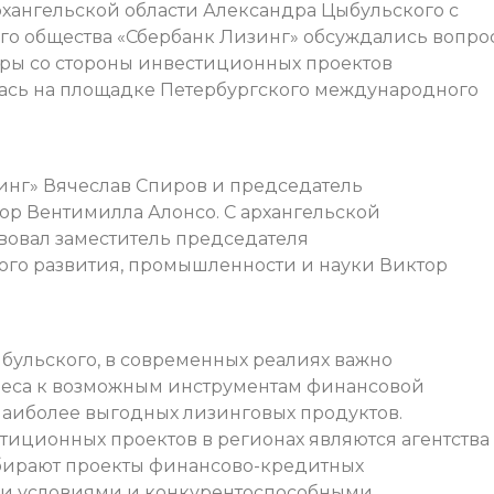
Архангельской области Александра Цыбульского с
го общества «Сбербанк Лизинг» обсуждались вопро
ры со стороны инвестиционных проектов
лась на площадке Петербургского международного
инг» Вячеслав Спиров и председатель
ор Вентимилла Алонсо. С архангельской
твовал заместитель председателя
ого развития, промышленности и науки Виктор
бульского, в современных реалиях важно
знеса к возможным инструментам финансовой
наиболее выгодных лизинговых продуктов.
тиционных проектов в регионах являются агентства
дбирают проекты финансово-кредитных
ми условиями и конкурентоспособными