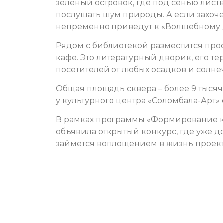
зеленый островок, где под сенью лис
послушать шум природы. А если захоч
непременно приведут к «Волшебному де
Рядом с библиотекой разместится про
кафе. Это литературный дворик, его т
посетителей от любых осадков и солнеч
Общая площадь сквера – более 9 тысяч 
у культурного центра «Соломбала-Арт» 
В рамках программы «Формирование к
объявила открытый конкурс, где уже д
займется воплощением в жизнь проекта