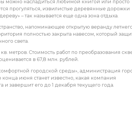
твы можно насладиться любимой книгой или просто
ется прогуляться, извилистые деревянные дорожки
реву» – так называется еще одна зона отдыха.
странство, напоминающее открытую веранду летнег
ерритория полностью закрыта навесом, который защи
ного света.
кв. метров. Стоимость работ по преобразования скв
оценивается в 67,8 млн. рублей.
омфортной городской среды», администрация гор
о конца июня станет известно, какая компания
 и завершит его до 1 декабря текущего года.