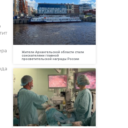
о
тит
ера
Жители Архангельской области стали
соискателями главной
просветительской награды России
ода