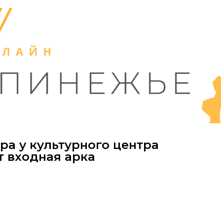
ра у культурного центра
т входная арка