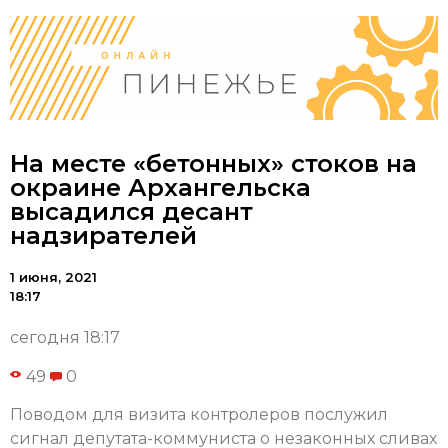
На месте «бетонных» стоков на
окраине Архангельска
высадился десант
надзирателей
1 июня, 2021
18:17
сегодня 18:17
49
0
Поводом для визита контролеров послужил
сигнал депутата-коммуниста о незаконных сливах