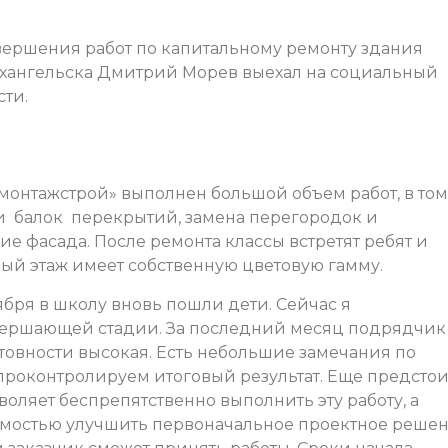
авершения работ по капитальному ремонту здания
Архангельска Дмитрий Морев выехал на социальный
сти.
онтажстрой» выполнен большой объем работ, в том
и балок перекрытий, замена перегородок и
 фасада. После ремонта классы встретят ребят и
й этаж имеет собственную цветовую гамму.
ября в школу вновь пошли дети. Сейчас я
авершающей стадии. За последний месяц подрядчик
отовности высокая. Есть небольшие замечания по
проконтролируем итоговый результат. Еще предстои
воляет беспрепятственно выполнить эту работу, а
имостью улучшить первоначальное проектное решен