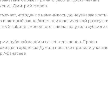
и заказчик сможет принять работы. Сроки начала
пояснил Дмитрий Морев.
мечает, что здание изменилось до неузнаваемости.
но и актовый зал, кабинет психологической разгрузки
нный кабинет. Более того, школа получила субсиди
ории дубовой аллеи и саженцев кленов. Проект
ивает городская Дума: в поездке приняли участи
р Афанасьев.