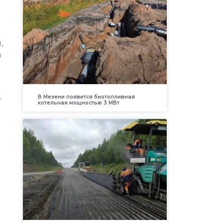
,
ю
е
В Мезени появится биотопливная
котельная мощностью 3 МВт