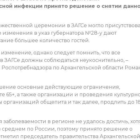
сной инфекции принято решение о снятии данн
оржественной церемонии в ЗАГСе могло присутствов
е изменения в указ губернатора №28-у дают
ание бо́льшее количество гостей.
изменение, однако следует помнить, что все
 ЗАГСе должны соблюдаться неукоснительно, –
 Роспотребнадзора по Архангельской области Рома
ешение основные действующие ограничения,
е 65+, а также организации и проведения культурно
 организаций общепита и так далее, продлить до 1
аболеваемости в регионе не удалось достичь, хотя
в среднем по России, поэтому принято решение о
отметил председатель правительства Архангельско