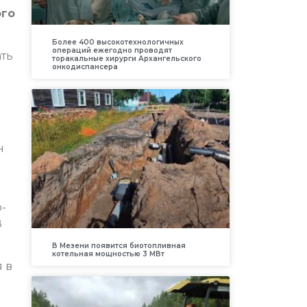
ого
Более 400 высокотехнологичных
операций ежегодно проводят
ать
торакальные хирурги Архангельского
онкодиспансера
н
-
8
В Мезени появится биотопливная
котельная мощностью 3 МВт
 в
й