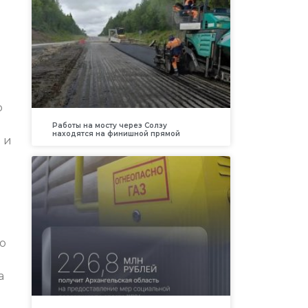
р
Работы на мосту через Солзу
находятся на финишной прямой
 и
о
а