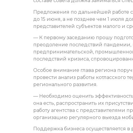
составе совета должна заниматься спе
Предложения по дальнейшей работе со
до 15 июня, а не позднее чем 1 июля д
представителей субъектов малого и с
— К первому заседанию прошу подгото
преодоление последствий пандемии, 
предпринимательской, промышленной
последствий кризиса, спровоцирован
Особое внимание глава региона поручи
провести анализ работы котласского т
регионального развития.
— Необходимо оценить эффективность 
она есть, распространить их присутст
работу агентства с представителями п
организацию регулярного выезда мобил
Поддержка бизнеса осуществляется в 