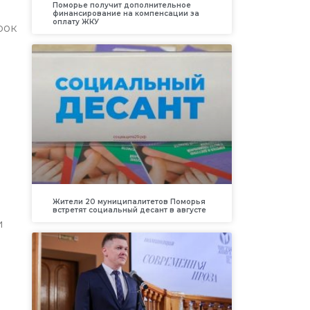
Поморье получит дополнительное
финансирование на компенсации за
оплату ЖКУ
рок
Жители 20 муниципалитетов Поморья
встретят социальный десант в августе
и