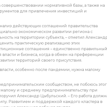
а совершенствовании нормативной базы, а также на
рументов для привлечения инвестиций и
анализ действующих соглашений правительства
социально-экономическом развитии региона с
ность на территории субъекта, – отметил Александ
оценить практическую реализацию этих
естиционные соглашения – единственно правильный
власти и бизнеса, когда в обмен на преференции
звитии территорий своего присутствия.
власти, особенно после пандемии, нужна малому
редпринимательским сообществом, не побоюсь этог
по малому и среднему предпринимательству при
 поручил Александр Цыбульский. – Его работа должн
ипу. Развитием и поддержкой каждого кластера в