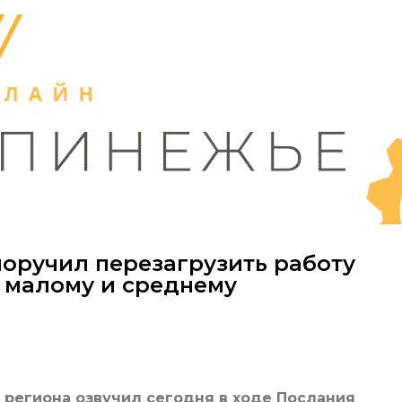
оручил перезагрузить работу
о малому и среднему
региона озвучил сегодня в ходе Послания