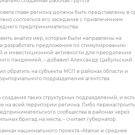
циально созданная рабочая группа.
вета главе региона должны быть представлены в с
олжно состояться его заседание с привлечением
реднего предпринимательства.
вить анализ мер, которые были направлены на
и разработать предложения по стимулированию
 и инвестиционной активности для преодоления
ного пандемией, – добавил Александр Цыбульский.
л обратить на субъекты МСП в районах области и
ерриториального подразделения агентства
создания таких структурных подразделений, и есл
вие на всей территории региона. Либо перенастроить
редпринимательского сообщества в районах через
ьных бригад на места, – считает губернатор.
рамках национального проекта «Малое и среднее