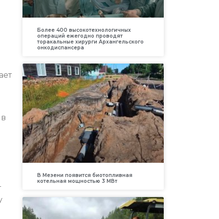
Более 400 высокотехнологичных
операций ежегодно проводят
торакальные хирурги Архангельского
онкодиспансера
ает
 в
В Мезени появится биотопливная
котельная мощностью 3 МВт
т
у