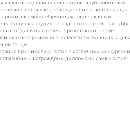
тывающее представили коллективы: клуб любителей
одный хор, творческое объединение «Танцплощадка
лорный ансамбль «Заряница», танцевальный
нь выступала студия эстрадного жанра «Intra Light».
а в тот день программа: презентации, новые
В финале программы все коллективы вышли на сцену
зном танце.
ования принимали участие в различных конкурсах 
ыли отмечены и награждены дипломами самые активн