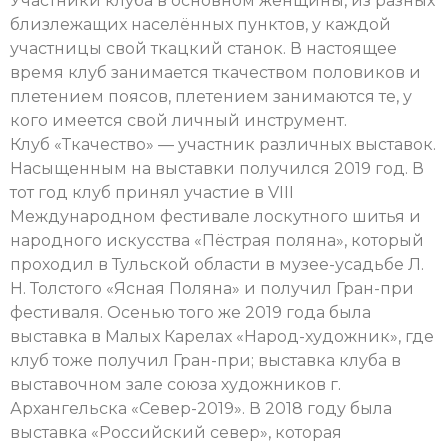
Участники клуба в основном женщины, из разных
близлежащих населённых пунктов, у каждой
участницы свой ткацкий станок. В настоящее
время клуб занимается ткачеством половиков и
плетением поясов, плетением занимаются те, у
кого имеется свой личный инструмент.
Клуб «Ткачество» — участник различных выставок.
Насыщенным на выставки получился 2019 год. В
тот год клуб принял участие в VIII
Международном фестивале лоскутного шитья и
народного искусства «Пёстрая поляна», который
проходил в Тульской области в музее-усадьбе Л.
Н. Толстого «Ясная Поляна» и получил Гран-при
фестиваля. Осенью того же 2019 года была
выставка в Малых Карелах «Народ-художник», где
клуб тоже получил Гран-при; выставка клуба в
выставочном зале союза художников г.
Архангельска «Север-2019». В 2018 году была
выставка «Российский север», которая