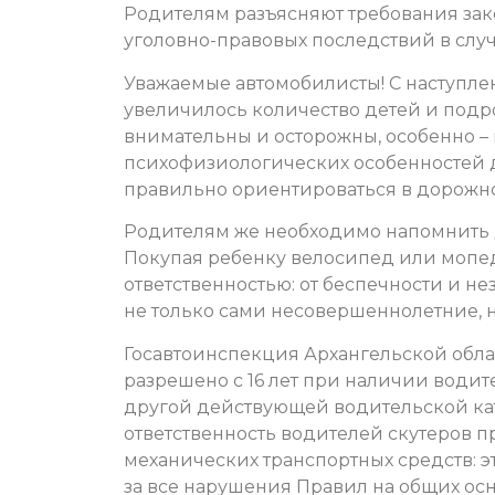
Родителям разъясняют требования зак
уголовно-правовых последствий в слу
Уважаемые автомобилисты! С наступле
увеличилось количество детей и подро
внимательны и осторожны, особенно – 
психофизиологических особенностей д
правильно ориентироваться в дорожн
Родителям же необходимо напомнить д
Покупая ребенку велосипед или мопед
ответственностью: от беспечности и 
не только сами несовершеннолетние, 
Госавтоинспекция Архангельской обла
разрешено с 16 лет при наличии води
другой действующей водительской кат
ответственность водителей скутеров п
механических транспортных средств: эт
за все нарушения Правил на общих ос