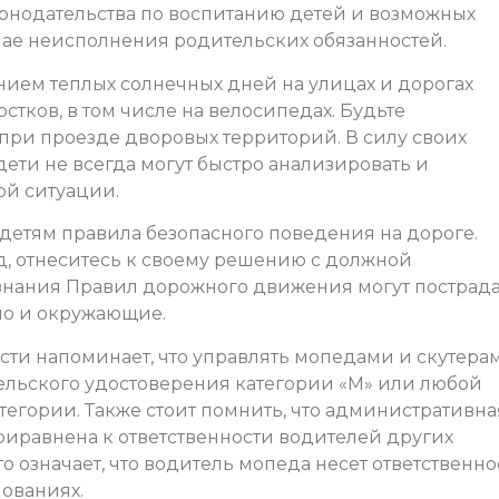
онодательства по воспитанию детей и возможных
чае неисполнения родительских обязанностей.
нием теплых солнечных дней на улицах и дорогах
стков, в том числе на велосипедах. Будьте
при проезде дворовых территорий. В силу своих
ети не всегда могут быстро анализировать и
ой ситуации.
етям правила безопасного поведения на дороге.
, отнеситесь к своему решению с должной
незнания Правил дорожного движения могут пострад
но и окружающие.
сти напоминает, что управлять мопедами и скутера
тельского удостоверения категории «М» или любой
егории. Также стоит помнить, что административна
риравнена к ответственности водителей других
о означает, что водитель мопеда несет ответственно
нованиях.