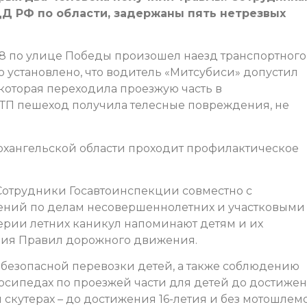
 РФ по области, задержаны пять нетрезвых
 18 по улице Победы произошел наезд транспортного
 установлено, что водитель «Митсубиси» допустил
 которая переходила проезжую часть в
 ДТП пешеход получила телесные повреждения, не
Архангельской области проходит профилактическое
Сотрудники Госавтоинспекции совместно с
ений по делам несовершеннолетних и участковыми
ии летних каникул напоминают детям и их
ния Правил дорожного движения.
безопасной перевозки детей, а также соблюдению
осипедах по проезжей части для детей до достиже
и скутерах – до достижения 16-летия и без мотошлемо