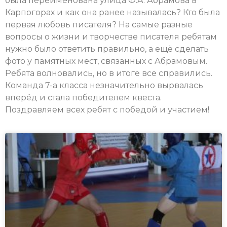
была переименована улица Ф.А. Абрамова в
Карпогорах и как она ранее называлась? Кто была
первая любовь писателя? На самые разные
вопросы о жизни и творчестве писателя ребятам
нужно было ответить правильно, а ещё сделать
фото у памятных мест, связанных с Абрамовым.
Ребята волновались, но в итоге все справились.
Команда 7-а класса незначительно вырвалась
вперёд и стала победителем квеста.
Поздравляем всех ребят с победой и участием!