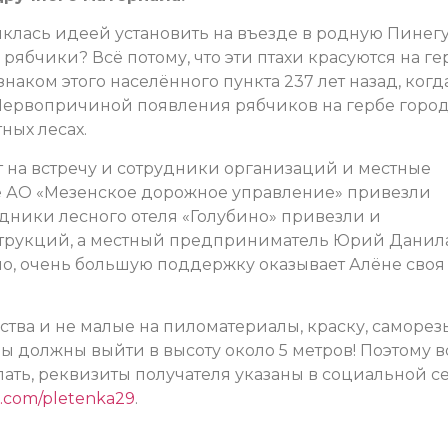
иклась идеей установить на въезде в родную Пинег
ябчики? Всё потому, что эти птахи красуются на ге
аком этого населённого пункта 237 лет назад, когд
 Первопричиной появления рябчиков на гербе горо
ных лесах.
т на встречу и сотрудники организаций и местные
 АО «Мезенское дорожное управление» привезли
дники лесного отеля «Голубино» привезли и
струкций, а местный предприниматель Юрий Данил
но, очень большую поддержку оказывает Алёне своя
дства и не малые на пиломатериалы, краску, саморез
ы должны выйти в высоту около 5 метров! Поэтому в
лать, реквизиты получателя указаны в социальной с
vk.com/pletenka29
.