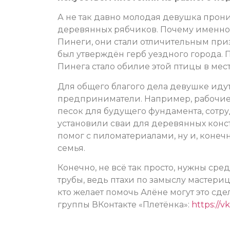
А не так давно молодая девушка прон
деревянных рябчиков. Почему именно р
Пинеги, они стали отличительным призн
был утверждён герб уездного города.
Пинега стало обилие этой птицы в мест
Для общего благого дела девушке иду
предприниматели. Например, рабочие
песок для будущего фундамента, сотру
установили сваи для деревянных кон
помог с пиломатериалами, ну и, конеч
семья.
Конечно, не всё так просто, нужны сре
трубы, ведь птахи по замыслу мастериц
кто желает помочь Алёне могут это сде
группы ВКонтакте «Плетёнка»:
https://