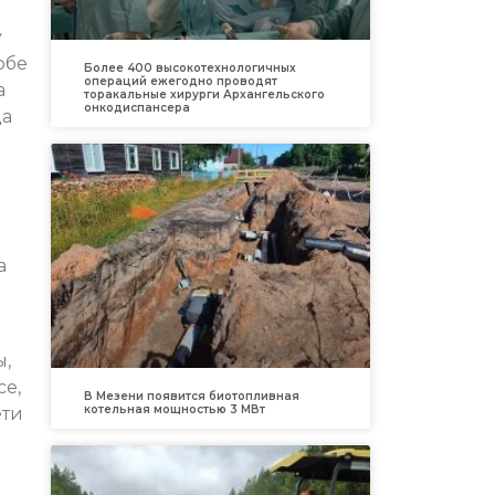
у
рбе
Более 400 высокотехнологичных
операций ежегодно проводят
а
торакальные хирурги Архангельского
онкодиспансера
да
а
ы,
се,
В Мезени появится биотопливная
котельная мощностью 3 МВт
ети