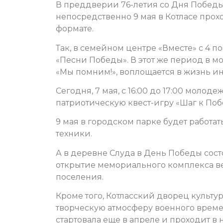
В преддверии 76-летия со Дня Победы 
непосредственно 9 мая в Котласе про
формате.
Так, в семейном центре «Вместе» с 4 п
«Песни Победы». В этот же период в 
«Мы помним!», воплощается в жизнь и
Сегодня, 7 мая, с 16:00 до 17:00 моло
патриотическую квест-игру «Шаг к Побе
9 мая в городском парке будет работа
техники.
А в деревне Слуда в День Победы сос
открытие мемориального комплекса в
поселения.
Кроме того, Котласский дворец культу
творческую атмосферу военного врем
стартовала еще в апреле и проходит в