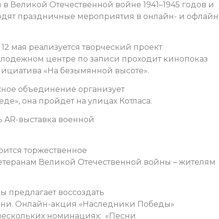
в Великой Отечественной войне 1941–1945 годов и
ходят праздничные мероприятия в онлайн- и офлайн
о 12 мая реализуется творческий проект
молодежном центре по записи проходит кинопоказ
нициатива «На безымянной высоте».
дежное объединение организует
де», она пройдет на улицах Котласа.
ть AR-выставка военной
тоится торжественное
етеранам Великой Отечественной войны – жителям
ры предлагает воссоздать
ени. Онлайн-акция «Наследники Победы»
 нескольких номинациях: «Песни