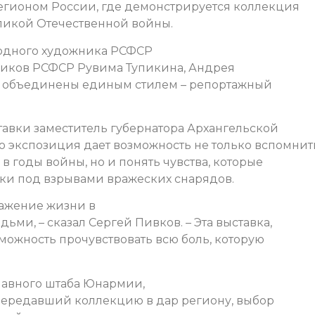
регионом России, где демонстрируется коллекция
ликой Отечественной войны.
родного художника РСФСР
ников РСФСР Рувима Тупикина, Андрея
ни объединены единым стилем – репортажный
тавки заместитель губернатора Архангельской
о экспозиция дает возможность не только вспомнит
 годы войны, но и понять чувства, которые
ки под взрывами вражеских снарядов.
ражение жизни в
ми, – сказал Сергей Пивков. – Эта выставка,
зможность прочувствовать всю боль, которую
главного штаба Юнармии,
передавший коллекцию в дар региону, выбор