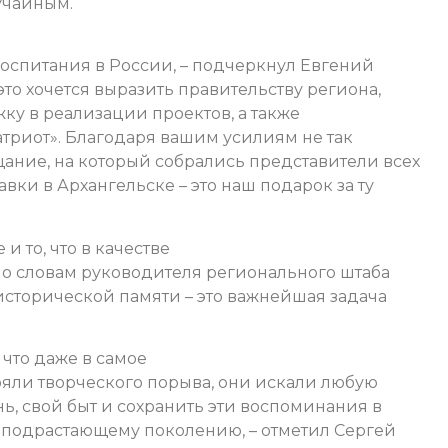
учайным.
воспитания в России, – подчеркнул Евгений
то хочется выразить правительству региона,
ку в реализации проектов, а также
триот». Благодаря вашим усилиям не так
ние, на который собрались представители всех
вки в Архангельске – это наш подарок за ту
и то, что в качестве
о словам руководителя регионального штаба
исторической памяти – это важнейшая задача
 что даже в самое
яли творческого порыва, они искали любую
нь, свой быт и сохранить эти воспоминания в
о подрастающему поколению, – отметил Сергей