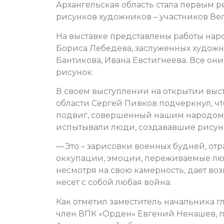
Архангельская область стала первым 
рисунков художников – участников Ве
На выставке представлены работы на
Бориса Лебедева, заслуженных худож
Бантикова, Ивана Евстигнеева. Все о
рисунок.
В своем выступлении на открытии выс
области Сергей Пивков подчеркнул, чт
подвиг, совершенный нашим народом в
испытывали люди, создававшие рисун
— Это – зарисовки военных будней, от
оккупации, эмоции, переживаемые людь
несмотря на свою камерность, дает во
несет с собой любая война.
Как отметил заместитель начальника 
член ВПК «Орден» Евгений Ненашев, 