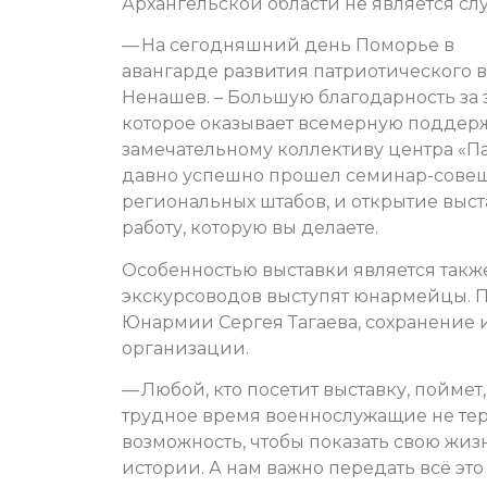
Архангельской области не является сл
— На сегодняшний день Поморье в
авангарде развития патриотического 
Ненашев. – Большую благодарность за э
которое оказывает всемерную поддерж
замечательному коллективу центра «Па
давно успешно прошел семинар-совеща
региональных штабов, и открытие выста
работу, которую вы делаете.
Особенностью выставки является также 
экскурсоводов выступят юнармейцы. П
Юнармии Сергея Тагаева, сохранение 
организации.
— Любой, кто посетит выставку, поймет,
трудное время военнослужащие не тер
возможность, чтобы показать свою жиз
истории. А нам важно передать всё эт