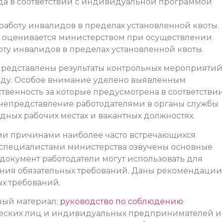
да в соответствии с индивидуальной программой
 работу инвалидов в пределах установленной квоты.
 оценивается министерством при осуществлении
оту инвалидов в пределах установленной квоты.
представлены результаты контрольных мероприятий
оду. Особое внимание уделено выявленным
твенность за которые предусмотрена в соответстви
за непредставление работодателями в органы службы
дных рабочих местах и вакантных должностях.
ми причинами наиболее часто встречающихся
 специалистами министерства озвучены основные
 документ работодатели могут использовать для
ния обязательных требований. Даны рекомендации
х требований.
ный материал:
руководство по соблюдению
ских лиц и индивидуальных предпринимателей и