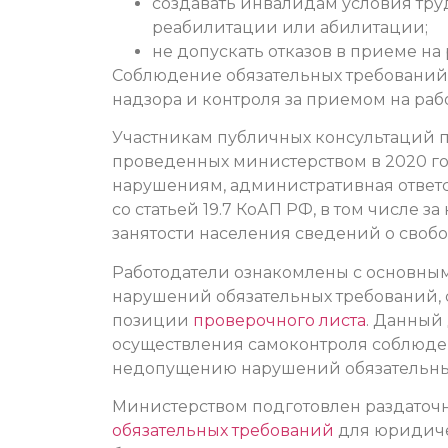
создавать инвалидам условия тру
реабилитации или абилитации;
не допускать отказов в приеме на
Соблюдение обязательных требований
надзора и контроля за приемом на раб
Участникам публичных консультаций 
проведенных министерством в 2020 г
нарушениям, административная ответс
со статьей 19.7 КоАП РФ, в том числе 
занятости населения сведений о свобо
Работодатели ознакомлены с основны
нарушений обязательных требований,
позиции
проверочного листа
. Данный
осуществления самоконтроля соблюде
недопущению нарушений обязательны
Министерством подготовлен раздаточ
обязательных требований
для юридиче