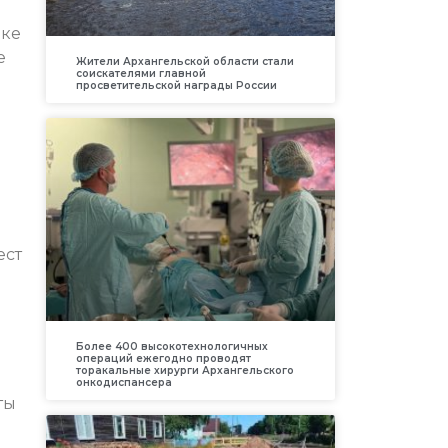
ике
е
Жители Архангельской области стали
соискателями главной
просветительской награды России
ест
Более 400 высокотехнологичных
операций ежегодно проводят
торакальные хирурги Архангельского
онкодиспансера
ты