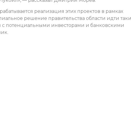
«Лукойл», — рассказал Дмитрий Морев.
рабатывается реализация этих проектов в рамках
иальное решение правительства области идти так
оты с потенциальными инвесторами и банковскими
ик.