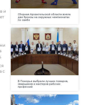
в и
Сборная Архангельской области взяла
ет
две бронзы на окружных чемпионатах
по самбо
ами
а
.
ся
а с
В Поморье выбрали лучших поваров,
сварщиков и мастеров рабочих
профессий