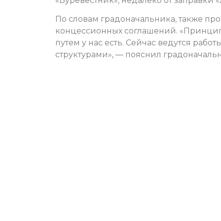
«Буревестник», недалеко от заправки 
По словам градоначальника, также про
концессионных соглашений. «Принцип
путем у нас есть. Сейчас ведутся раб
структурами», — пояснил градоначальн