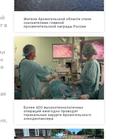
ой
Жители Архангельской области стали
соискателями главной
т в
просветительской награды России
ии
ом
ся
ная
и
Более 400 высокотехнологичных
операций ежегодно проводят
торакальные хирурги Архангельского
онкодиспансера
ия,