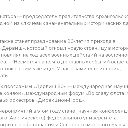
рнатора — председатель правительства Архангельск
 одной из ключевых знаменательных исторических да
акже станет празднование 80-летия прихода в
 «Дервиш», который открыл новую страницу в истор
повлиял на ход всех военных действий на восточн
. — Несмотря на то, что до главных событий остаёт
товка к ним уже идёт. У нас с вами есть история,
ать.
ах программы «Дервиш 80» — международная науч
 конвои», международный форум «Во славу флота 
ховых оркестров «Дирекцион-Норд».
роприятий в этом году станет научная конференц
ого (Арктического) федерального университета,
открытого образования и Северного морского музея.