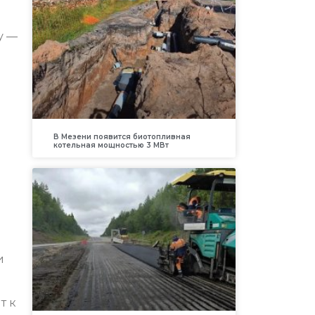
у —
В Мезени появится биотопливная
котельная мощностью 3 МВт
и
т к