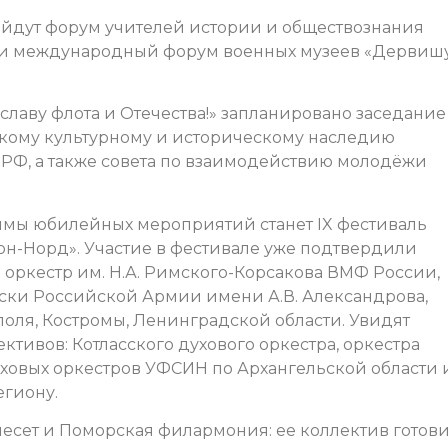
ойдут форум учителей истории и обществознания
 и международный форум военных музеев «Дервиш
лаву флота и Отечества!» запланировано заседание
ому культурному и историческому наследию
РФ, а также совета по взаимодействию молодёжи
ммы юбилейных мероприятий станет IX фестиваль
н-Норд». Участие в фестивале уже подтвердили
ркестр им. Н.А. Римского-Корсакова ВМФ России,
ски Российской Армии имени А.В. Александрова,
оля, Костромы, Ленинградской области. Увидят
ктивов: Котласского духового оркестра, оркестра
ховых оркестров УФСИН по Архангельской области 
егиону.
есет и Поморская филармония: ее коллектив готови