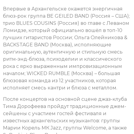
Впервые в Архангельске окажется энергичная
блюз-рок группа BE GEILED BAND (Россия – США);
трио BLUES COUSINS (Россия) во главе с Леваном
Ломидзе, который официально вошёл в топ-10
лучших гитаристов России; Ольга Олейникова &
BACKSTAGE BAND (Москва), исполняющие
оригинальную, аутентичную и стильную смесь
ритм-энд-блюза, психоделии и классического
рока с ярко выраженным импровизационным
началом; WICKED RUMBLE (Москва) – большая
блюзовая команда из 12 участников, которая
исполняет смесь кантри и блюза с металлом.
После концертов на основной сцене джаз-клуба
Тима Дорофеева пройдут традиционные джем-
сейшены с участием гостей фестиваля и
известных архангельских музыкантов: группы
Марии Корель МК Jazz, группы Welcome, а также