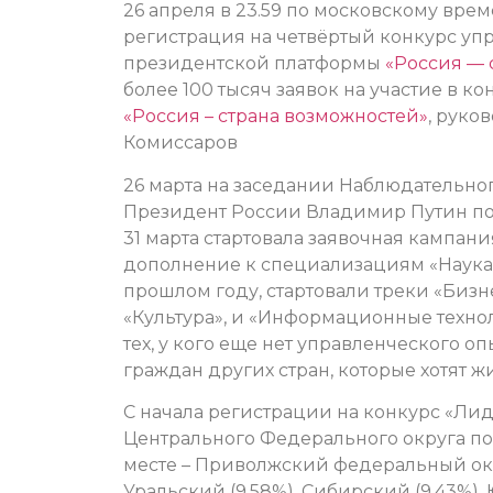
26 апреля в 23.59 по московскому вре
регистрация на четвёртый конкурс у
президентской платформы
«Россия — 
более 100 тысяч заявок на участие в 
«Россия – страна возможностей»
, руко
Комиссаров
26 марта на заседании Наблюдательно
Президент России Владимир Путин под
31 марта стартовала заявочная кампания
дополнение к специализациям «Наука»
прошлом году, стартовали треки «Бизн
«Культура», и «Информационные технол
тех, у кого еще нет управленческого о
граждан других стран, которые хотят жи
С начала регистрации на конкурс «Ли
Центрального Федерального округа пос
месте – Приволжский федеральный окру
Уральский (9,58%), Сибирский (9,43%),