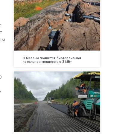
т
т
ном
В Мезени появится биотопливная
котельная мощностью 3 МВт
0
о