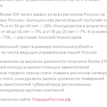
а.
лее 100 тысяч заявок из всех регионов России на
еры России». Большинство регистраций поступает о
27% и от 36 до 40 лет — 26%. Конкурсантов в возрасте о
, от 46 до 55 лет — 11%, а от 18 до 25 лет — 7%. В основ
 73%, — рассказал Алексей Комиссаров.
ательный грант в размере миллиона рублей и
м из числа ведущих управленцев нашей России.
азначение на высокие должности получили более 27
ей конкурса заняли позиции заместителей
ов первого сезона стали главами регионов, четвер
 этого, конкурсанты заняли должности главврачей
в, заместителей губернаторов, региональных
-менеджеров крупных компаний.
иальном сайте:
ЛидерыРоссии.рф
.