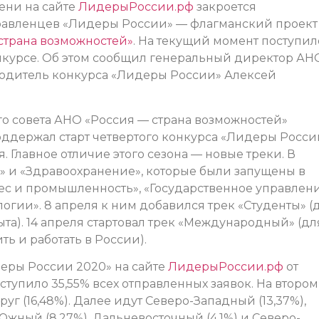
мени на сайте
ЛидерыРоссии.рф
закроется
правленцев «Лидеры России» — флагманский проект
страна возможностей»
. На текущий момент поступил
конкурсе. Об этом сообщил генеральный директор АН
водитель конкурса «Лидеры России» Алексей
го совета АНО «Россия — страна возможностей»
держал старт четвертого конкурса «Лидеры Росси
. Главное отличие этого сезона — новые треки. В
 и «Здравоохранение», которые были запущены в
ес и промышленность», «Государственное управлени
огии». 8 апреля к ним добавился трек «Студенты» (
пыта). 14 апреля стартовал трек «Международный» (дл
ть и работать в России).
деры России 2020» на сайте
ЛидерыРоссии.рф
от
тупило 35,55% всех отправленных заявок. На втором
г (16,48%). Далее идут Северо-Западный (13,37%),
 Южный (8,27%), Дальневосточный (4,1%) и Северо-