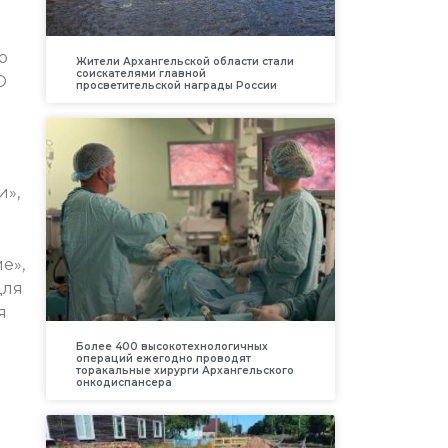
о
Жители Архангельской области стали
соискателями главной
О
просветительской награды России
и»,
е»,
для
я
Более 400 высокотехнологичных
операций ежегодно проводят
торакальные хирурги Архангельского
онкодиспансера