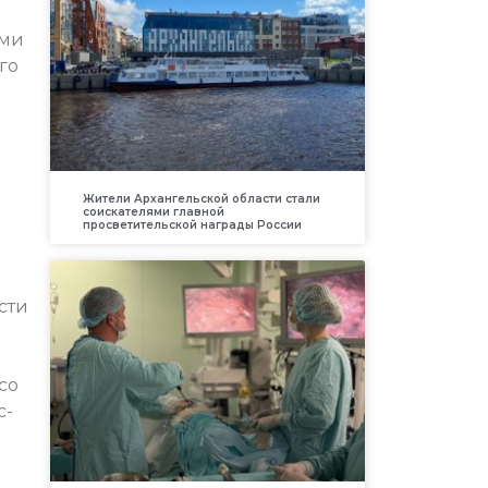
ами
го
Жители Архангельской области стали
соискателями главной
просветительской награды России
сти
со
с-