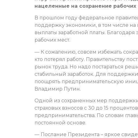
нацеленные на сохранение рабочих 
В прошлом году федеральное правите
поддержку экономики, в том числе на
выплаты заработной платы. Благодаря
рабочих мест.
— К сожалению, совсем избежать сокр
кто потерял работу. Правительству пос
рынок труда. Но надо постараться реш
стабильный заработок. Для поддержки 
поощрять предпринимательскую иници
Владимир Путин.
Одной из сохраненных мер поддержки,
страховых взносов с 30 до 15 проценто
предпринимательства. По словам главы
постоянной основе.
— Послание Президента – яркое свидете