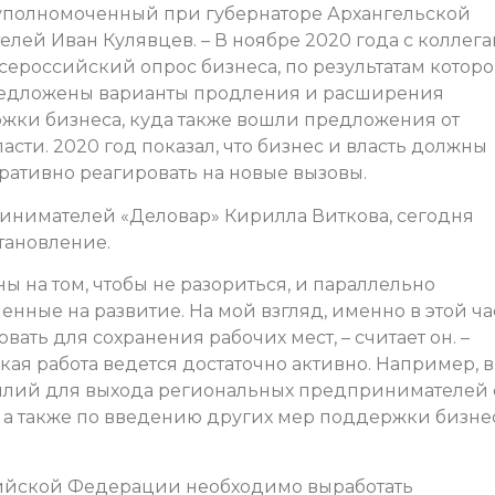
т уполномоченный при губернаторе Архангельской
лей Иван Кулявцев. – В ноябре 2020 года с коллег
ероссийский опрос бизнеса, по результатам которо
предложены варианты продления и расширения
жки бизнеса, куда также вошли предложения от
ти. 2020 год показал, что бизнес и власть должны
ративно реагировать на новые вызовы.
инимателей «Деловар» Кирилла Виткова, сегодня
становление.
на том, чтобы не разориться, и параллельно
енные на развитие. На мой взгляд, именно в этой ча
ать для сохранения рабочих мест, – считает он. –
акая работа ведется достаточно активно. Например, в
илий для выхода региональных предпринимателей 
а также по введению других мер поддержки бизне
сийской Федерации необходимо выработать