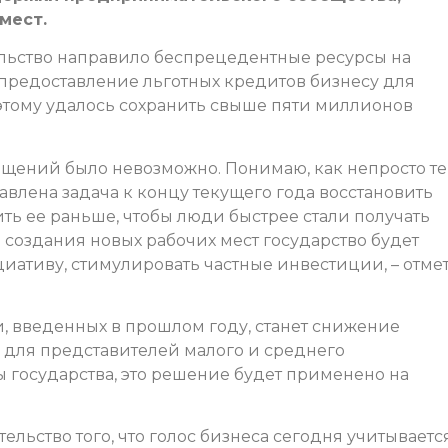
мест.
льство направило беспрецедентные ресурсы на
 предоставление льготных кредитов бизнесу для
 этому удалось сохранить свыше пяти миллионов
ащений было невозможно. Понимаю, как непросто те
тавлена задача к концу текущего года восстановить
ить ее раньше, чтобы люди быстрее стали получать
создания новых рабочих мест государство будет
ативу, стимулировать частные инвестиции, – отме
 введенных в прошлом году, станет снижение
в для представителей малого и среднего
 государства, это решение будет применено на
льство того, что голос бизнеса сегодня учитываетс