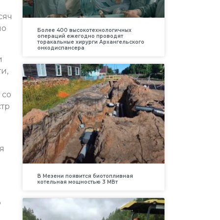
сяч
по
Более 400 высокотехнологичных
операций ежегодно проводят
торакальные хирурги Архангельского
онкодиспансера
и
и,
 со
стр
я
В Мезени появится биотопливная
котельная мощностью 3 МВт
о