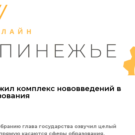
жил комплекс нововведений в
зования
бранию глава государства озвучил целый
прямую касаются сферы образования.