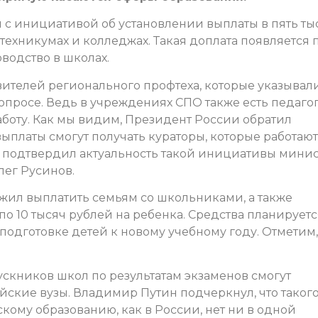
 с инициативой об установлении выплаты в пять ты
техникумах и колледжах. Такая доплата появляется 
водство в школах.
ителей регионального профтеха, которые указывал
опросе. Ведь в учреждениях СПО также есть педагог
боту. Как мы видим, Президент России обратил
ыплаты смогут получать кураторы, которые работают
– подтвердил актуальность такой инициативы мини
лег Русинов.
жил выплатить семьям со школьниками, а также
 10 тысяч рублей на ребенка. Средства планируетс
 подготовке детей к новому учебному году. Отметим,
ускников школ по результатам экзаменов смогут
йские вузы. Владимир Путин подчеркнул, что таког
кому образованию, как в России, нет ни в одной