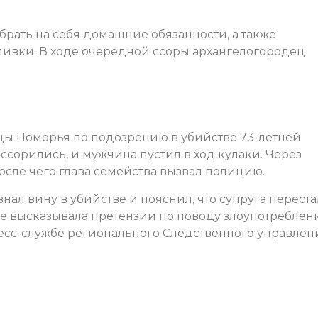
рать на себя домашние обязанности, а также
пивки. В ходе очередной ссоры архангелогородец
ицы Поморья по подозрению в убийстве 73-летней
сорились, и мужчина пустил в ход кулаки. Через
осле чего глава семейства вызвал полицию.
нал вину в убийстве и пояснил, что супруга переста
кже высказывала претензии по поводу злоупотреблен
есс-службе регионального Следственного управлен