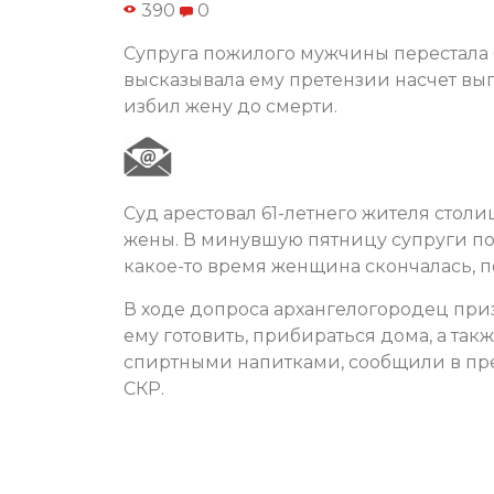
390
0
Супруга пожилого мужчины перестала б
высказывала ему претензии насчет вы
избил жену до смерти.
Суд арестовал 61-летнего жителя стол
жены. В минувшую пятницу супруги пос
какое-то время женщина скончалась, п
В ходе допроса архангелогородец приз
ему готовить, прибираться дома, а та
спиртными напитками, сообщили в пр
СКР.