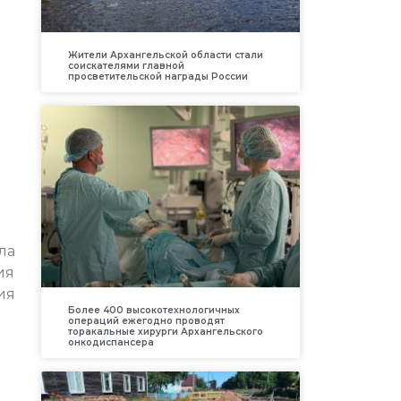
Жители Архангельской области стали
соискателями главной
просветительской награды России
ла
ия
ия
Более 400 высокотехнологичных
операций ежегодно проводят
торакальные хирурги Архангельского
онкодиспансера