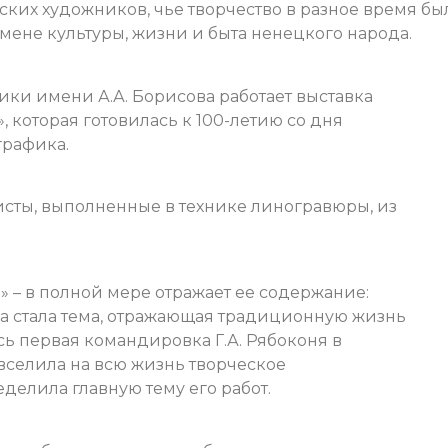
ких художников, чье творчество в разное время бы
ене культуры, жизни и быта ненецкого народа.
ки имени А.А. Борисова работает выставка
, которая готовилась к 100-летию со дня
графика.
сты, выполненные в технике линогравюры, из
» – в полной мере отражает ее содержание:
а стала тема, отражающая традиционную жизнь
сь первая командировка Г.А. Рябоконя в
вселила на всю жизнь творческое
делила главную тему его работ.