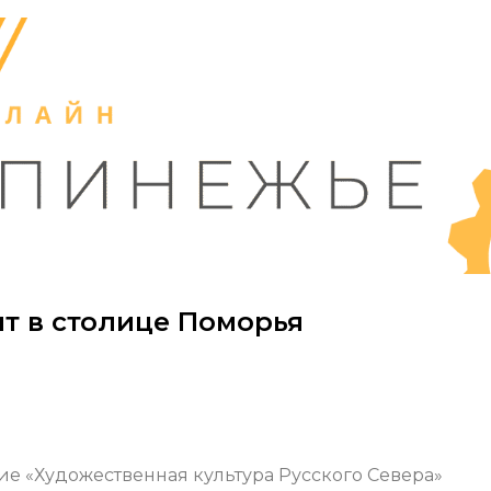
ит в столице Поморья
е «Художественная культура Русского Севера»