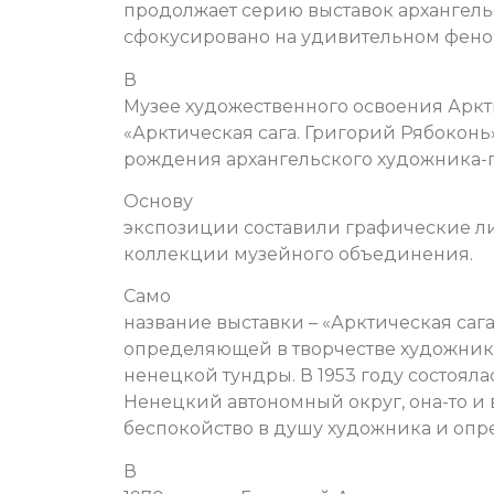
продолжает серию выставок архангельс
сфокусировано на удивительном феном
В
Музее художественного освоения Аркти
«Арктическая сага. Григорий Рябоконь»
рождения архангельского художника-
Основу
экспозиции составили графические ли
коллекции музейного объединения.
Само
название выставки – «Арктическая сага
определяющей в творчестве художник
ненецкой тундры. В 1953 году состояла
Ненецкий автономный округ, она-то и 
беспокойство в душу художника и опре
В