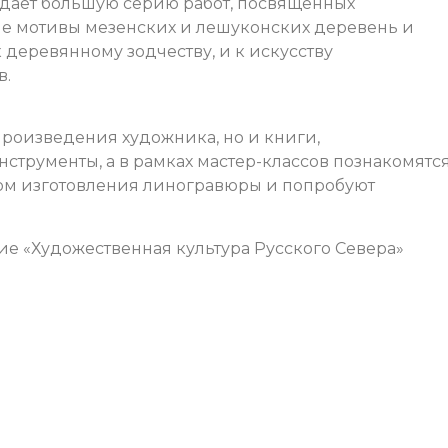
здает большую серию работ, посвященных
ые мотивы мезенских и лешуконских деревень и
 деревянному зодчеству, и к искусству
в.
произведения художника, но и книги,
нструменты, а в рамках мастер-классов познакомятс
ом изготовления линогравюры и попробуют
е «Художественная культура Русского Севера»