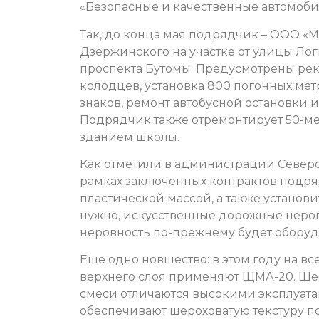
«Безопасные и качественные автомоби
Так, до конца мая подрядчик – ООО «М
Дзержинского на участке от улицы Ло
проспекта Бутомы.
Предусмотрены рек
колодцев, установка 800 погонных мет
знаков, ремонт автобусной остановки 
Подрядчик также отремонтирует 50-ме
зданием школы.
Как отметили в администрации Северо
рамках заключенных контрактов подр
пластической массой, а также установ
нужно, искусственные дорожные неров
неровность по-прежнему будет оборуд
Еще одно новшество: в этом году на вс
верхнего слоя применяют ЩМА-20. Ще
смеси отличаются высокими эксплуат
обеспечивают шероховатую текстуру п