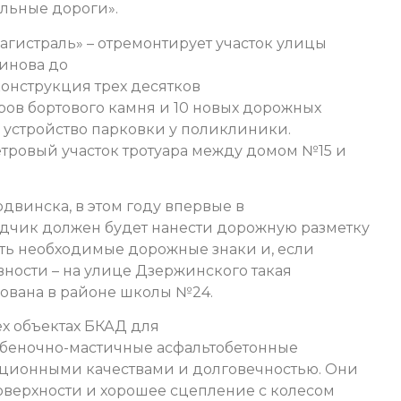
льные дороги».
агистраль» – отремонтирует участок улицы
гинова до
онструкция трех десятков
ров бортового камня и 10 новых дорожных
и устройство парковки у поликлиники.
тровый участок тротуара между домом №15 и
двинска, в этом году впервые в
ядчик должен будет нанести дорожную разметку
ить необходимые дорожные знаки и, если
ности – на улице Дзержинского такая
ована в районе школы №24.
ех объектах БКАД для
беночно-мастичные асфальтобетонные
ационными качествами и долговечностью. Они
оверхности и хорошее сцепление с колесом