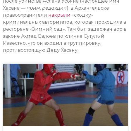
после убийства Аслана Усояна (настоящее имя
Хасана —
прим. редакции
), в Архангельске
правоохранители
накрыли
«сходку»
криминальных авторитетов, которая проходила в
ресторане «Зимний сад». Там был задержан вор в
законе Ахмед Евлоев по кличке Сутулый.
Известно, что он входил в группировку,
противостоящую Деду Хасану.