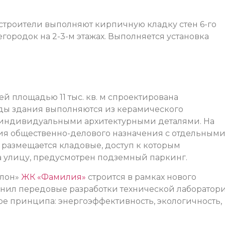
строители выполняют кирпичную кладку стен 6-го
городок на 2-3-м этажах. Выполняется установка
ей площадью 11 тыс. кв. м спроектирована
Фасады здания выполняются из керамического
с индивидуальными архитектурными деталями. На
я общественно-делового назначения с отдельными
 размещается кладовые, доступ к которым
а улицу, предусмотрен подземный паркинг.
илон»
ЖК «Фамилия»
строится в рамках нового
динил передовые разработки технической лаборатор
ре принципа: энергоэффективность, экологичность,