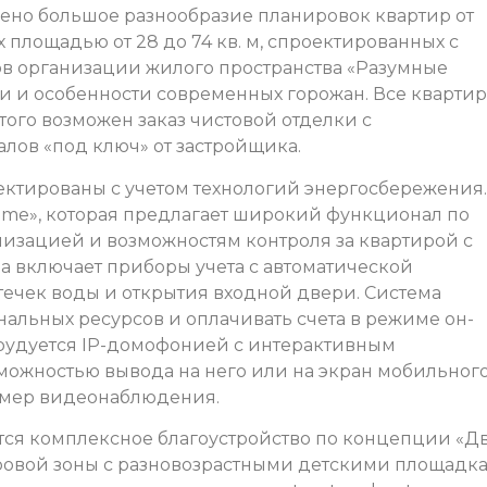
ено большое разнообразие планировок квартир от
 площадью от 28 до 74 кв. м, спроектированных с
 организации жилого пространства «Разумные
ни и особенности современных горожан. Все кварти
 того возможен заказ чистовой отделки с
лов «под ключ» от застройщика.
ктированы с учетом технологий энергосбережения.
Home», которая предлагает широкий функционал по
изацией и возможностям контроля за квартирой с
 включает приборы учета с автоматической
течек воды и открытия входной двери. Система
альных ресурсов и оплачивать счета в режиме он-
орудуется IР-домофонией с интерактивным
ожностью вывода на него или на экран мобильног
амер видеонаблюдения.
ся комплексное благоустройство по концепции «Д
ровой зоны с разновозрастными детскими площадк