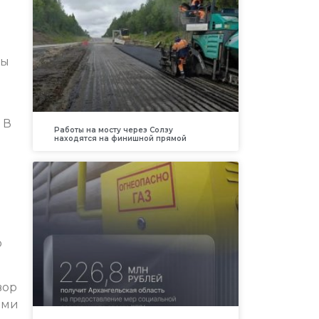
ры
 В
Работы на мосту через Солзу
находятся на финишной прямой
о
вор
ами