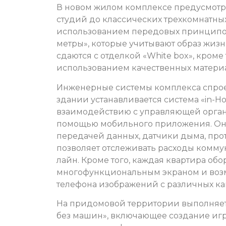
В новом жилом комплексе предусмотр
студий до классических трехкомнатных
использованием передовых принципов
метры», которые учитывают образ жиз
сдаются с отделкой «White box», кроме
использованием качественных материа
Инженерные системы комплекса спрое
здании устанавливается система «in-
взаимодействию с управляющей орган
помощью мобильного приложения. Она
передачей данных, датчики дыма, про
позволяет отслеживать расходы коммун
лайн. Кроме того, каждая квартира об
многофункциональным экраном и возм
телефона изображений с различных к
На придомовой территории выполняет
без машин», включающее создание иг