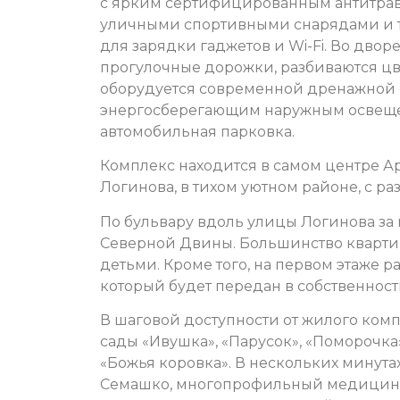
с ярким сертифицированным антитравм
уличными спортивными снарядами и т
для зарядки гаджетов и Wi-Fi. Во дво
прогулочные дорожки, разбиваются цв
оборудуется современной дренажной с
энергосберегающим наружным освещен
автомобильная парковка.
Комплекс находится в самом центре Ар
Логинова, в тихом уютном районе, с р
По бульвару вдоль улицы Логинова за
Северной Двины. Большинство кварти
детьми. Кроме того, на первом этаже 
который будет передан в собственност
В шаговой доступности от жилого ком
сады «Ивушка», «Парусок», «Поморочка»
«Божья коровка». В нескольких минут
Семашко, многопрофильный медицинск