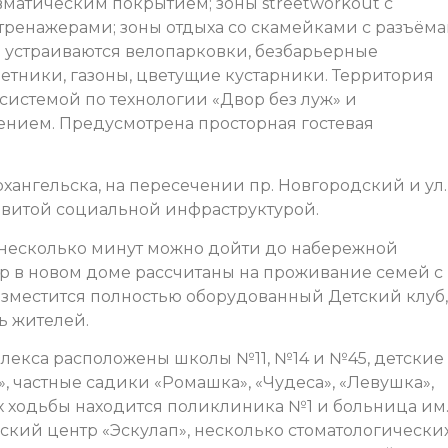
атическим покрытием; зоны streetworkout с
ренажерами; зоны отдыха со скамейками с разъём
ре устраиваются велопарковки, безбарьерные
етники, газоны, цветущие кустарники. Территория
истемой по технологии «Двор без луж» и
ием. Предусмотрена просторная гостевая
хангельска, на пересечении пр. Новгородский и ул.
азвитой социальной инфраструктурой.
 несколько минут можно дойти до набережной
р в новом доме рассчитаны на проживание семей с
разместится полностью оборудованный Детский клуб,
ь жителей.
плекса расположены школы №11, №14 и №45, детские
, частные садики «Ромашка», «Чудеса», «Левушка»,
ах ходьбы находится поликлиника №1 и больница им
ий центр «Эскулап», несколько стоматологически